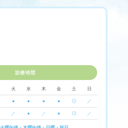
診療時間
月
火
水
木
金
土
日
●
●
●
●
◎
／
／
●
／
●
◎
／
火曜午後・木曜午後・日曜・祝日