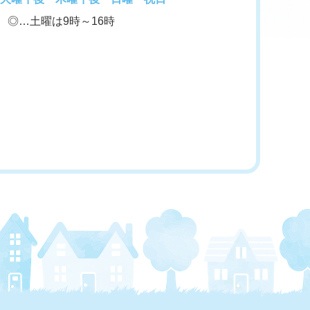
◎…土曜は9時～16時