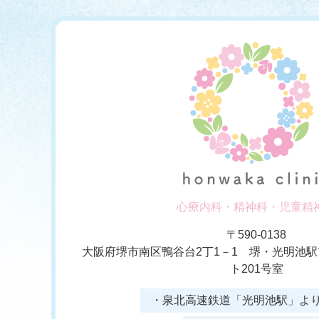
心療内科・精神科・児童精
〒590-0138
大阪府堺市南区鴨谷台2丁1－1 堺・光明池
ト201号室
・泉北高速鉄道「光明池駅」より