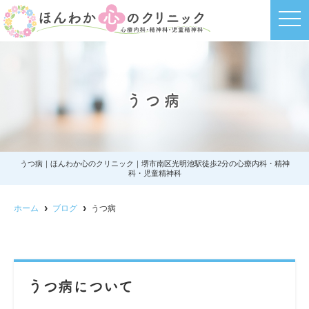
t
o
g
g
l
e
n
a
うつ病
v
i
g
a
t
i
o
うつ病｜ほんわか心のクリニック｜堺市南区光明池駅徒歩2分の心療内科・精神
n
科・児童精神科
ホーム
ブログ
うつ病
うつ病について